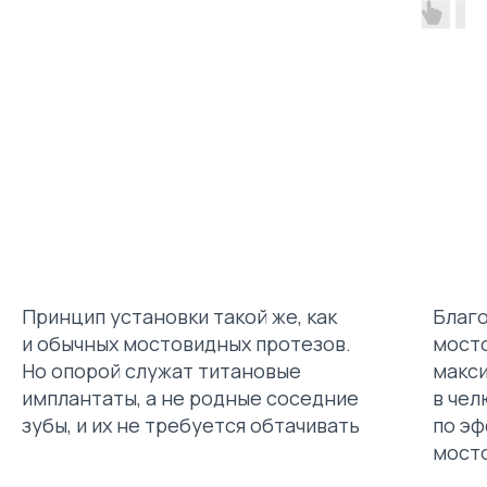
Принцип установки такой же, как
Благо
и обычных мостовидных протезов.
мост
Но опорой служат титановые
макс
имплантаты, а не родные соседние
в чел
зубы, и их не требуется обтачивать
по э
мост