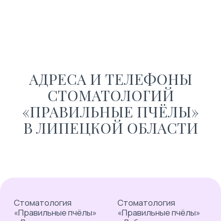
Акции →
Записаться
АДРЕСА И ТЕЛЕФОНЫ
СТОМАТОЛОГИЙ
«ПРАВИЛЬНЫЕ ПЧЁЛЫ»
В ЛИПЕЦКОЙ ОБЛАСТИ
Стоматология
Стоматология
«Правильные пчёлы»
«Правильные пчёлы»
в Липецке
в Лебедяни
ООО «Мёд и Мёд»
ООО «Ваш Доктор»
Лицензия:
Лицензия:
Л041−01 195−48/00659 831
Л041-01195-48/00367967
от 27.06.2023г.
от 08.08.2017г.
ОГРН — 1234800001567
ОГРН — 1104811000546
ИНН — 4800003583
ИНН — 4811012773