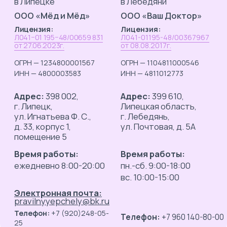
Адрес:
398 002,
Адрес:
399 610,
г. Липецк,
Липецкая область,
ул. Игнатьева Ф. С.,
г. Лебедянь,
д. 33, корпус 1,
ул. Почтовая, д. 5А
помещение 5
Время работы:
Время работы:
ежедневно 8:00-20:00
пн.-сб. 9:00-18:00
вс. 10:00-15:00
Электронная почта:
pravilnyyepchely@bk.ru
Телефон:
+7 (920)248-05-
Телефон:
+7 960 140-80-00
25
Обратите внимание
Обратите внимание
ООО «Мёд и Мёд»
Стоматология
в рамках ДМС
НЕ ведёт приём
сотрудничает
по полисам ОМС
со страховыми
и
в рамках ДМС
медицинскими
организациями:
САО «РЕСО-
Гарантия»
ПАО СК
«Росгосстрах»
Стоматология
НЕ ведёт приём
>
по полисам ОМС